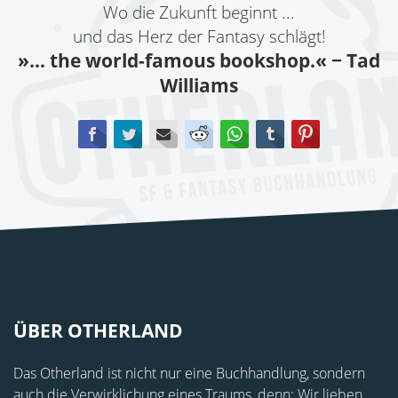
Wo die Zukunft beginnt ...
und das Herz der Fantasy schlägt!
»... the world-famous bookshop.«
− Tad
Williams
Facebook
Twitter
E-mail
Reddit
WhatsApp
tumblr
Pinterest
ÜBER OTHERLAND
Das Otherland ist nicht nur eine Buchhandlung, sondern
auch die Verwirklichung eines Traums, denn: Wir lieben