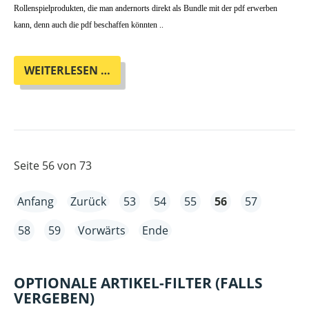
Rollenspielprodukten, die man andernorts direkt als Bundle mit der pdf erwerben
kann, denn auch die pdf beschaffen könnten ..
ROLLENSPIEL-
WEITERLESEN …
PDFS:
OTHERLAND
GOES
BITS
AND
MORTAR!
Seite 56 von 73
Anfang
Zurück
53
54
55
56
57
58
59
Vorwärts
Ende
OPTIONALE ARTIKEL-FILTER (FALLS
VERGEBEN)