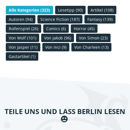
Alle Kategorien
(323)
Lesetipp
(90)
Artikel
(108)
Autoren
(94)
Science Fiction
(187)
Fantasy
(139)
Rollenspiel
(26)
Comics
(6)
Horror
(45)
Von Wolf
(101)
Von Jakob
(96)
Von Simon
(23)
Von Jasper
(11)
Von Inci
(9)
Von Charleen
(13)
Gastartikel
(1)
TEILE UNS UND LASS BERLIN LESEN