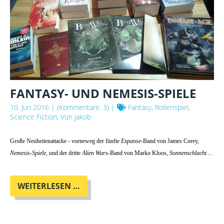
FANTASY- UND NEMESIS-SPIELE
10. Jun 2016
| (Kommentare: 3) |
Fantasy, Rollenspiel,
Science Fiction, Von Jakob
Große Neuheitenattacke - vorneweg der fünfte
Expanse
-Band von James Corey,
Nemesis-Spiele
, und der dritte
Alien Wars
-Band von Marko Kloos,
Sonnenschlacht
...
FANTASY-
WEITERLESEN …
UND
NEMESIS-
SPIELE