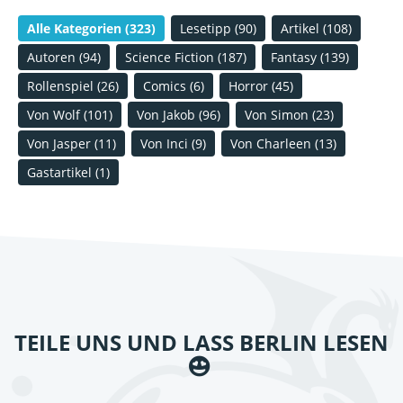
Alle Kategorien
(323)
Lesetipp
(90)
Artikel
(108)
Autoren
(94)
Science Fiction
(187)
Fantasy
(139)
Rollenspiel
(26)
Comics
(6)
Horror
(45)
Von Wolf
(101)
Von Jakob
(96)
Von Simon
(23)
Von Jasper
(11)
Von Inci
(9)
Von Charleen
(13)
Gastartikel
(1)
TEILE UNS UND LASS BERLIN LESEN