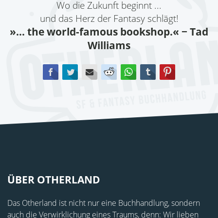
Wo die Zukunft beginnt ...
und das Herz der Fantasy schlägt!
»... the world-famous bookshop.«
− Tad
Williams
Facebook
Twitter
E-mail
Reddit
WhatsApp
tumblr
Pinterest
ÜBER OTHERLAND
Das Otherland ist nicht nur eine Buchhandlung, sondern
auch die Verwirklichung eines Traums, denn: Wir lieben