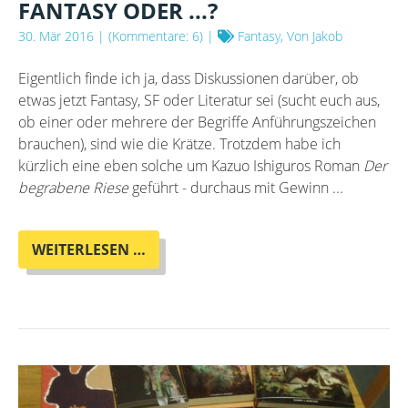
FANTASY ODER ...?
30. Mär 2016
| (Kommentare: 6) |
Fantasy, Von Jakob
Eigentlich finde ich ja, dass Diskussionen darüber, ob
etwas jetzt Fantasy, SF oder Literatur sei (sucht euch aus,
ob einer oder mehrere der Begriffe Anführungszeichen
brauchen), sind wie die Krätze. Trotzdem habe ich
kürzlich eine eben solche um Kazuo Ishiguros Roman
Der
begrabene Riese
geführt - durchaus mit Gewinn ...
KAZUO
WEITERLESEN …
ISHIGURO:
IST
DAS
JETZT
FANTASY
ODER
...?