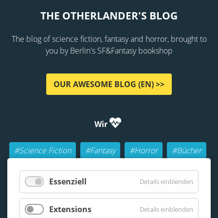
THE OTHERLANDER'S BLOG
The blog of science fiction, fantasy and horror, brought to
you by Berlin's SF&Fantasy bookshop
OUR AWESOME BLOG (EN) >>
Wir
#Science Fiction
#Fantasy
#Horror
#Bücher
#Autoren
#Buch-Geeks
#Rollenspiele (RPGs)
Essenziell
Details einblenden
#Lesen
#Beraten
Extensions
Details einblenden