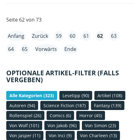
FALTUNGSINVERSION
Seite 62 von 73
Anfang
Zurück
59
60
61
62
63
64
65
Vorwärts
Ende
OPTIONALE ARTIKEL-FILTER (FALLS
VERGEBEN)
Alle Kategorien
(323)
Lesetipp
(90)
Artikel
(108)
Autoren
(94)
Science Fiction
(187)
Fantasy
(139)
Rollenspiel
(26)
Comics
(6)
Horror
(45)
Von Wolf
(101)
Von Jakob
(96)
Von Simon
(23)
Von Jasper
(11)
Von Inci
(9)
Von Charleen
(13)