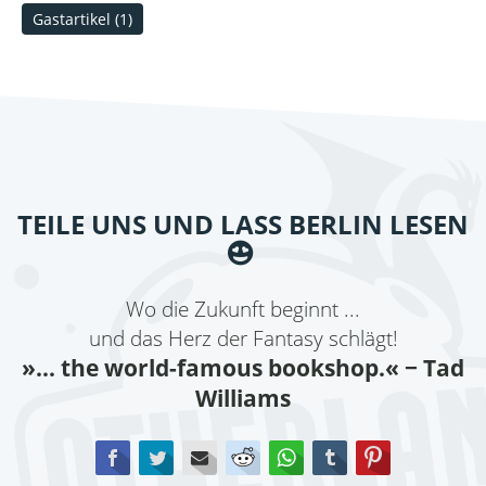
Gastartikel
(1)
TEILE UNS UND LASS BERLIN LESEN
Wo die Zukunft beginnt ...
und das Herz der Fantasy schlägt!
»... the world-famous bookshop.«
− Tad
Williams
Facebook
Twitter
E-mail
Reddit
WhatsApp
tumblr
Pinterest