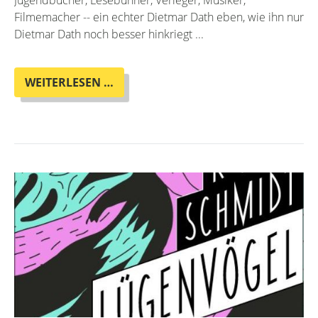
Jugendbücher, Lesebühner, Verleger, Musiker,
Filmemacher -- ein echter Dietmar Dath eben, wie ihn nur
Dietmar Dath noch besser hinkriegt ...
HEUTE
WEITERLESEN …
IM
ADVENTSKALENDER:
GEFLÜSTER!