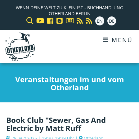
WENN DEINE WELT ZU KLEIN IST - BUCHHANDLUNG
OTHERLAND BERLIN
EN
DE
MENÜ
Veranstaltungen im und vom
Otherland
Book Club "Sewer, Gas And
Electric by Matt Ruff
29. Aug 2025 | 19:30–19:29 Uhr
|
Otherland