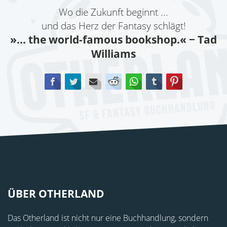
Wo die Zukunft beginnt ...
und das Herz der Fantasy schlägt!
»... the world-famous bookshop.«
− Tad
Williams
Facebook
Twitter
E-mail
Reddit
WhatsApp
tumblr
Pinterest
ÜBER OTHERLAND
Das Otherland ist nicht nur eine Buchhandlung, sondern