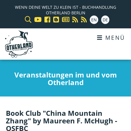
WENN DEINE WELT ZU KLEIN IST - BUCHHANDLUNG
OTHERLAND BERLIN
EN
DE
MENÜ
Veranstaltungen im und vom
Otherland
Book Club "China Mountain
Zhang" by Maureen F. McHugh -
OSFBC