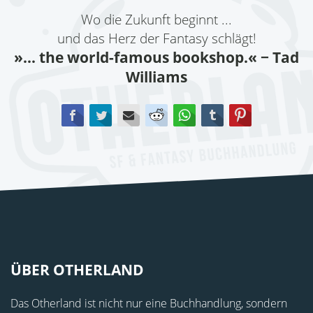
Wo die Zukunft beginnt ...
und das Herz der Fantasy schlägt!
»... the world-famous bookshop.«
− Tad
Williams
Facebook
Twitter
E-mail
Reddit
WhatsApp
tumblr
Pinterest
ÜBER OTHERLAND
Das Otherland ist nicht nur eine Buchhandlung, sondern