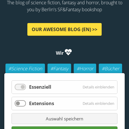
The blog of science fiction, fantasy and horror, brought to
you by Berlin's SF&Fantasy bookshop
OUR AWESOME BLOG (EN) >>
Wir
#Science Fiction
#Fantasy
#Horror
#Bücher
#Autoren
#Buch-Geeks
#Rollenspiele (RPGs)
Essenziell
Details einblenden
#Lesen
#Beraten
Extensions
Details einblenden
Auswahl speichern