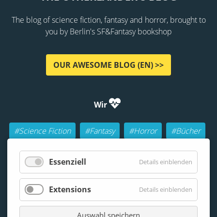
The blog of science fiction, fantasy and horror, brought to
you by Berlin's SF&Fantasy bookshop
OUR AWESOME BLOG (EN) >>
Wir
#Science Fiction
#Fantasy
#Horror
#Bücher
#Autoren
#Buch-Geeks
#Rollenspiele (RPGs)
Essenziell
Details einblenden
#Lesen
#Beraten
Extensions
Details einblenden
Auswahl speichern