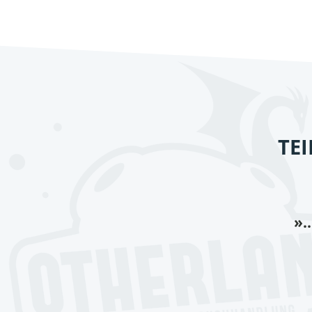
TE
».