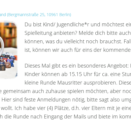
and
(
Bergmannstraße 25, 10961 Berlin
)
Du bist Kind/ Jugendliche*r und möchtest e
Spielleitung anbieten? Melde dich bitte auc
können, was du vielleicht noch brauchst. Falls
ist, können wir auch für eins der kommend
Dieses Mal gibt es ein besonderes Angebot: 
Kinder können ab 15.15 Uhr für ca. eine Stun
kleine Runde Mausritter ausprobieren. Diese
ne gemeinsam auch zuhause spielen möchten, aber noc
 Hier sind feste Anmeldungen nötig, bitte sagt also u
ollt. Ich habe vier (4) Plätze, d.h. vier Eltern mit je e
 ich die Runde nach Eingang der Mails und biete im 