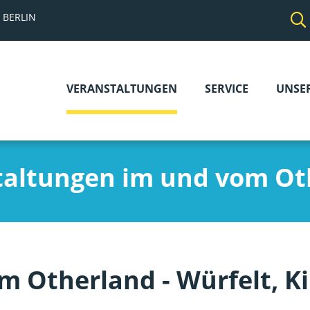
 BERLIN
VERANSTALTUNGEN
SERVICE
UNSE
Navigation
überspringen
taltungen im und vom Ot
im Otherland - Würfelt, K