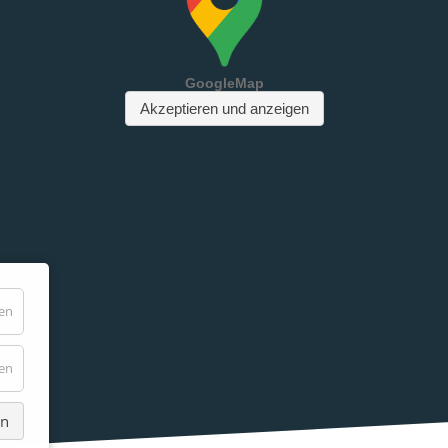
den
den
en