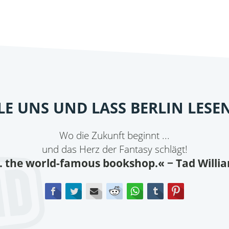
ILE UNS UND LASS BERLIN LESE
Wo die Zukunft beginnt ...
und das Herz der Fantasy schlägt!
.. the world-famous bookshop.«
− Tad Willi
Facebook
Twitter
E-mail
Reddit
WhatsApp
tumblr
Pinterest