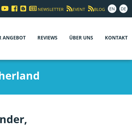
EN
DE
NEWSLETTER
EVENT
BLOG
R ANGEBOT
REVIEWS
ÜBER UNS
KONTAKT
herland
inder,