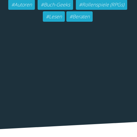
#Autoren
#Buch-Geeks
#Rollenspiele (RPGs)
#Lesen
#Beraten