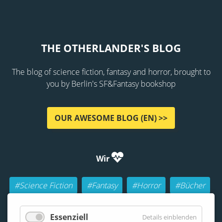
THE OTHERLANDER'S BLOG
The blog of science fiction, fantasy and horror, brought to
you by Berlin's SF&Fantasy bookshop
OUR AWESOME BLOG (EN) >>
Wir
#Science Fiction
#Fantasy
#Horror
#Bücher
#Autoren
#Buch-Geeks
#Rollenspiele (RPGs)
Essenziell
Details einblenden