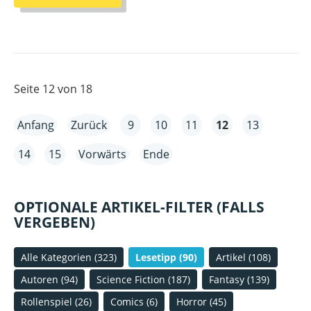
IM
ADVENTSKALENDER:
RAUMZEIT-
FALTUNGSINVERSION
Seite 12 von 18
Anfang
Zurück
9
10
11
12
13
14
15
Vorwärts
Ende
OPTIONALE ARTIKEL-FILTER (FALLS
VERGEBEN)
Alle Kategorien
(323)
Lesetipp
(90)
Artikel
(108)
Autoren
(94)
Science Fiction
(187)
Fantasy
(139)
Rollenspiel
(26)
Comics
(6)
Horror
(45)