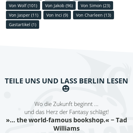
Von Wolf
(101)
Von Jakob
(96)
Von Simon
(23)
Von Jasper
(11)
Von Inci
(9)
Von Charleen
(13)
Gastartikel
(1)
TEILE UNS UND LASS BERLIN LESEN
Wo die Zukunft beginnt ...
und das Herz der Fantasy schlägt!
»... the world-famous bookshop.«
− Tad
Williams