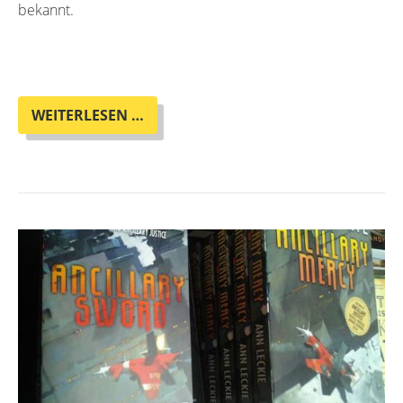
bekannt.
PETER
WEITERLESEN …
F.
HAMILTON:
EIN
LESE-
WEGWEISER