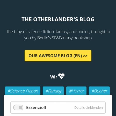
THE OTHERLANDER'S BLOG
The blog of science fiction, fantasy and horror, brought to
you by Berlin's SF&Fantasy bookshop
OUR AWESOME BLOG (EN) >>
Wir
#Science Fiction
#Fantasy
#Horror
#Bücher
#Autoren
#Buch-Geeks
#Rollenspiele (RPGs)
Essenziell
Details einblenden
#Lesen
#Beraten