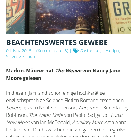
BEACHTENSWERTES GEWEBE
04. Nov 2015
| (Kommentare: 3) |
Gastartikel, Lesetipp,
Science Fiction
Markus Mäurer hat
The Weave
von Nancy Jane
Moore gelesen
In diesem Jahr sind schon einige hochkarätige
englischsprachige Science Fiction Romane erschienen:
Seveneves
von Neal Stephenson,
Aurora
von Kim Stanley
Robinson,
The Water Knife
von Paolo Bacigalupi,
Luna:
New Moon
von Ian McDonald,
Ancillary Mercy
von Anne
Leckie uvm. Doch zwischen diesen ganzen Genregrößen