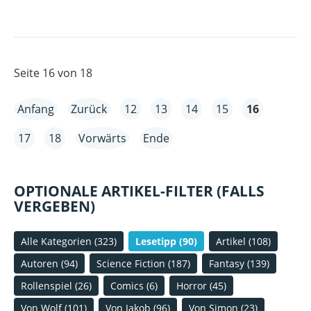
MISSTEPS
Seite 16 von 18
Anfang
Zurück
12
13
14
15
16
17
18
Vorwärts
Ende
OPTIONALE ARTIKEL-FILTER (FALLS
VERGEBEN)
Alle Kategorien
(323)
Lesetipp
(90)
Artikel
(108)
Autoren
(94)
Science Fiction
(187)
Fantasy
(139)
Rollenspiel
(26)
Comics
(6)
Horror
(45)
Von Wolf
(101)
Von Jakob
(96)
Von Simon
(23)