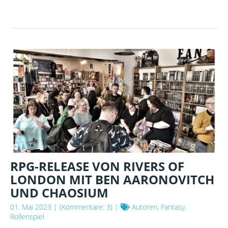
ALS
OFFIZIELLE
BUCHHANDLUNG
AUF
DEM
METROPOLCON
2023
IN
BERLIN
RPG-RELEASE VON RIVERS OF
LONDON MIT BEN AARONOVITCH
UND CHAOSIUM
01. Mai 2023
| (Kommentare: 3) |
Autoren, Fantasy,
Rollenspiel