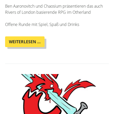
Ben Aaronovitch und Chaosium präsentieren das auch
Rivers of London basierende RPG im Otherland
Offene Runde mit Spiel, Spaß und Drinks
RPG-
WEITERLESEN …
RELEASE
VON
RIVERS
OF
LONDON
MIT
BEN
AARONOVITCH
UND
CHAOSIUM