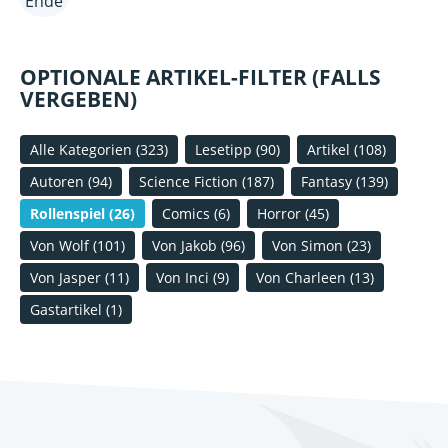
Ende
OPTIONALE ARTIKEL-FILTER (FALLS
VERGEBEN)
Alle Kategorien
(323)
Lesetipp
(90)
Artikel
(108)
Autoren
(94)
Science Fiction
(187)
Fantasy
(139)
Rollenspiel
(26)
Comics
(6)
Horror
(45)
Von Wolf
(101)
Von Jakob
(96)
Von Simon
(23)
Von Jasper
(11)
Von Inci
(9)
Von Charleen
(13)
Gastartikel
(1)