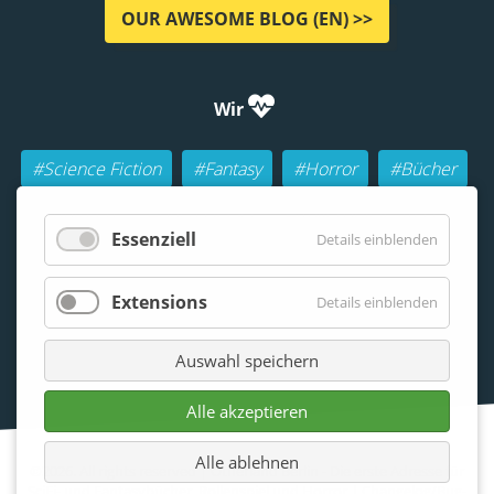
OUR AWESOME BLOG (EN) >>
Wir
#Science Fiction
#Fantasy
#Horror
#Bücher
#Autoren
#Buch-Geeks
#Rollenspiele (RPGs)
Essenziell
Details einblenden
#Lesen
#Beraten
Extensions
Details einblenden
Auswahl speichern
Alle akzeptieren
Alle ablehnen
©2026. All rights reserved | Otherland Berlin - Die erste Adresse für
SciFi- und Fantasybücher, Rollenspiel und Horror |
Changelog/Bug-