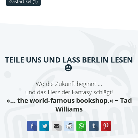
Gastartikel
(1)
TEILE UNS UND LASS BERLIN LESEN
Wo die Zukunft beginnt ...
und das Herz der Fantasy schlägt!
»... the world-famous bookshop.«
− Tad
Williams
Facebook
Twitter
E-mail
Reddit
WhatsApp
tumblr
Pinterest