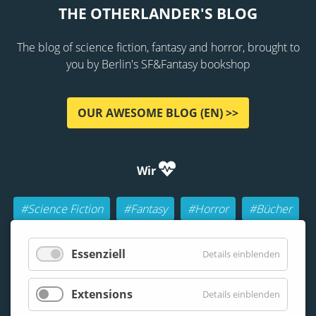
THE OTHERLANDER'S BLOG
The blog of science fiction, fantasy and horror, brought to
you by Berlin's SF&Fantasy bookshop
OUR AWESOME BLOG (EN) >>
Wir
#Science Fiction
#Fantasy
#Horror
#Bücher
#Autoren
#Buch-Geeks
#Rollenspiele (RPGs)
Essenziell
Details einblenden
#Lesen
#Beraten
Extensions
Details einblenden