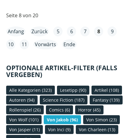
Seite 8 von 20
Anfang
Zurück
5
6
7
8
9
10
11
Vorwärts
Ende
OPTIONALE ARTIKEL-FILTER (FALLS
VERGEBEN)
Alle Kategorien
(323)
Lesetipp
(90)
Artikel
(108)
Autoren
(94)
Science Fiction
(187)
Fantasy
(139)
Rollenspiel
(26)
Comics
(6)
Horror
(45)
Von Wolf
(101)
Von Jakob
(96)
Von Simon
(23)
Von Jasper
(11)
Von Inci
(9)
Von Charleen
(13)