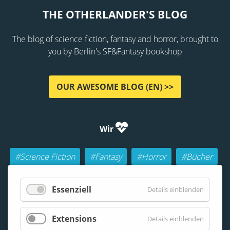
THE OTHERLANDER'S BLOG
The blog of science fiction, fantasy and horror, brought to
you by Berlin's SF&Fantasy bookshop
OUR AWESOME BLOG (EN) >>
Wir
#Science Fiction
#Fantasy
#Horror
#Bücher
#Autoren
#Buch-Geeks
#Rollenspiele (RPGs)
Essenziell
Details einblenden
#Lesen
#Beraten
Extensions
Details einblenden