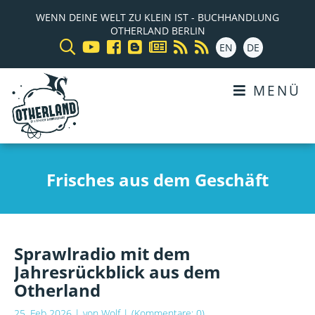
WENN DEINE WELT ZU KLEIN IST - BUCHHANDLUNG
OTHERLAND BERLIN
EN
DE
MENÜ
Frisches aus dem Geschäft
Sprawlradio mit dem
Jahresrückblick aus dem
Otherland
25. Feb 2026
| von
Wolf
| (Kommentare: 0)