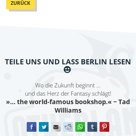
ZURÜCK
TEILE UNS UND LASS BERLIN LESEN
Wo die Zukunft beginnt ...
und das Herz der Fantasy schlägt!
»... the world-famous bookshop.«
− Tad
Williams
Facebook
Twitter
E-mail
Reddit
WhatsApp
tumblr
Pinterest