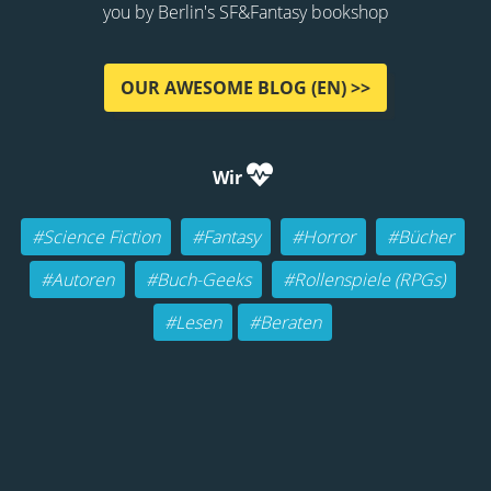
you by Berlin's SF&Fantasy bookshop
OUR AWESOME BLOG (EN) >>
Wir
#Science Fiction
#Fantasy
#Horror
#Bücher
#Autoren
#Buch-Geeks
#Rollenspiele (RPGs)
#Lesen
#Beraten