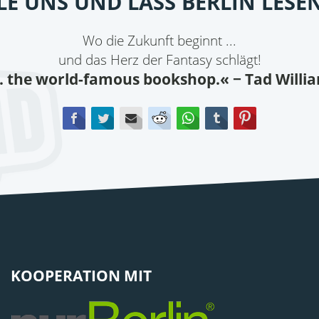
ILE UNS UND LASS BERLIN LESE
Wo die Zukunft beginnt ...
und das Herz der Fantasy schlägt!
.. the world-famous bookshop.«
− Tad Willi
Facebook
Twitter
E-mail
Reddit
WhatsApp
tumblr
Pinterest
KOOPERATION MIT