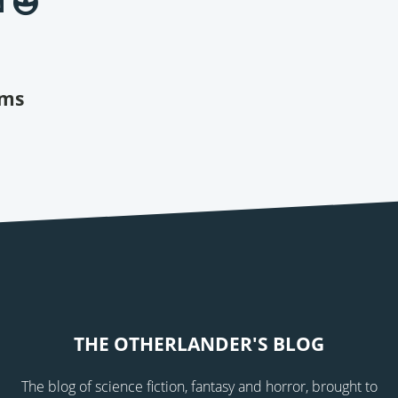
N
ams
THE OTHERLANDER'S BLOG
The blog of science fiction, fantasy and horror, brought to