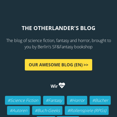
THE OTHERLANDER'S BLOG
The blog of science fiction, fantasy and horror, brought to
you by Berlin's SF&Fantasy bookshop
OUR AWESOME BLOG (EN) >>
Wir
#Science Fiction
#Fantasy
#Horror
#Bücher
#Autoren
#Buch-Geeks
#Rollenspiele (RPGs)