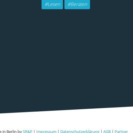
#Lesen
#Beraten
 in Berlin by
SR&P
|
Impressum
|
Datenschutzerklärung
|
AGB
|
Partner