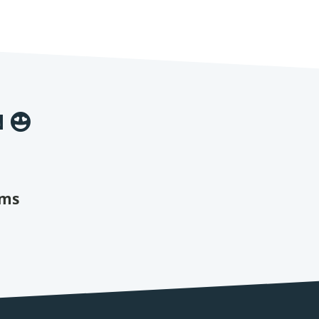
N
ams