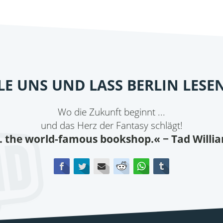
ILE UNS UND LASS BERLIN LESE
Wo die Zukunft beginnt ...
und das Herz der Fantasy schlägt!
.. the world-famous bookshop.«
− Tad Willi
Facebook
Twitter
E-mail
Reddit
WhatsApp
tumblr