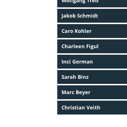
Wolfgang Treß
Jakob Schmidt
Caro Kohler
Charleen Figul
Inci German
Sarah Binz
Marc Beyer
Christian Veith