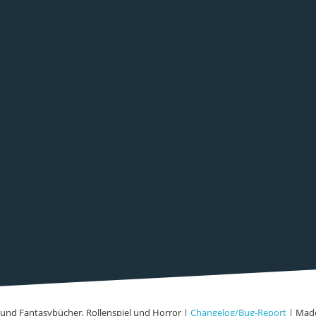
Fi- und Fantasybücher, Rollenspiel und Horror |
Changelog/Bug-Report
| Made