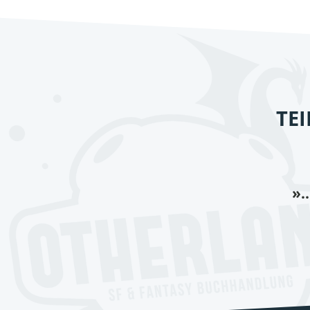
TE
».